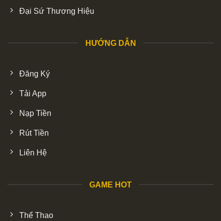
Đại Sứ Thương Hiệu
HƯỚNG DẪN
Đăng Ký
Tải App
Nạp Tiền
Rút Tiền
Liên Hệ
GAME HOT
Thể Thao