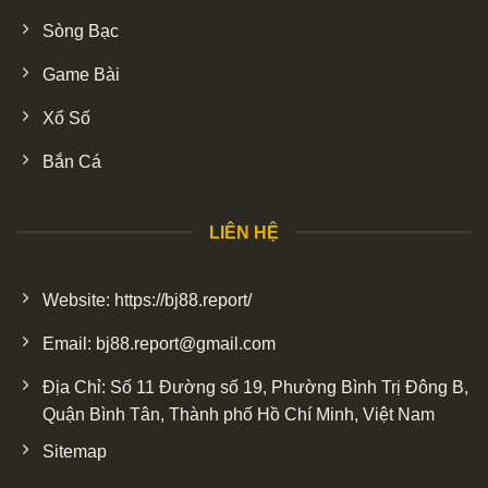
Sòng Bạc
Game Bài
Xổ Số
Bắn Cá
LIÊN HỆ
Website: https://bj88.report/
Email:
bj88.report@gmail.com
Địa Chỉ: Số 11 Đường số 19, Phường Bình Trị Đông B,
Quận Bình Tân, Thành phố Hồ Chí Minh, Việt Nam
Sitemap