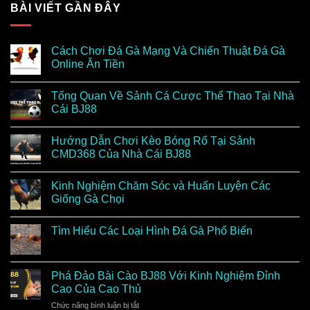
BÀI VIẾT GẦN ĐÂY
Cách Chơi Đá Gà Mạng Và Chiến Thuật Đá Gà
Online Ăn Tiền
Tổng Quan Về Sảnh Cá Cược Thể Thao Tại Nhà
Cái BJ88
Hướng Dẫn Chơi Kèo Bóng Rổ Tại Sảnh
CMD368 Của Nhà Cái BJ88
Kinh Nghiệm Chăm Sóc và Huấn Luyện Các
Giống Gà Chọi
Tìm Hiểu Các Loại Hình Đá Gà Phổ Biến
Phá Đảo Bài Cào BJ88 Với Kinh Nghiệm Đỉnh
Cao Của Cao Thủ
ở
Chức năng bình luận bị tắt