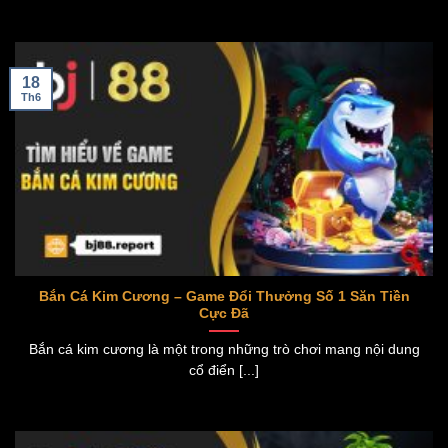
18
Th6
Bắn Cá Kim Cương – Game Đổi Thưởng Số 1 Săn Tiền
Cực Đã
Bắn cá kim cương là một trong những trò chơi mang nội dung
cổ điển [...]