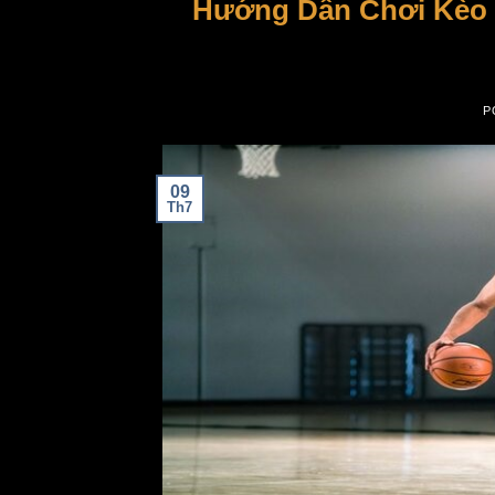
Hướng Dẫn Chơi Kèo 
P
09
Th7