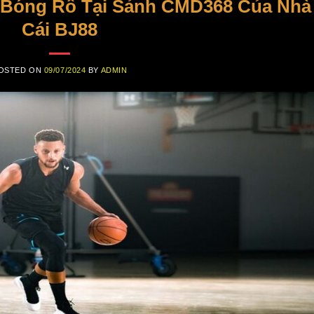
Bóng Rổ Tại Sảnh CMD368 Của Nhà
Cái BJ88
OSTED ON
09/07/2024
BY
ADMIN