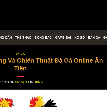
NG DẪN
THỂ THAO
SÒNG BẠC
GAME BÀI
XỔ SỐ
BẮN CÁ
Đ
ĐÁ GÀ
g Và Chiến Thuật Đá Gà Online Ăn
Tiền
OSTED ON
09/07/2024
BY
ADMIN