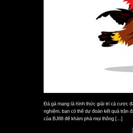
Đá gà mạng là hình thức giải trí cá cược đ
nghiệm, bạn có thể dự đoán kết quả trận đấ
của BJ88 để khám phá mọi thông […]