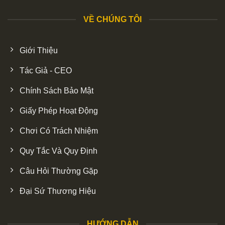
VỀ CHÚNG TÔI
Giới Thiệu
Tác Giả - CEO
Chính Sách Bảo Mật
Giấy Phép Hoạt Động
Chơi Có Trách Nhiệm
Quy Tắc Và Quy Định
Câu Hỏi Thường Gặp
Đại Sứ Thương Hiệu
HƯỚNG DẪN