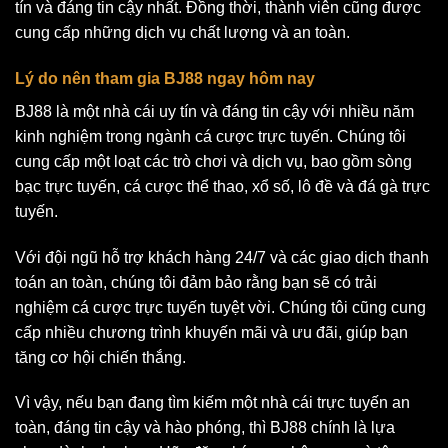
tín và đáng tin cậy nhất. Đồng thời, thành viên cũng được
cung cấp những dịch vụ chất lượng và an toàn.
Lý do nên tham gia BJ88 ngay hôm nay
BJ88 là một nhà cái uy tín và đáng tin cậy với nhiều năm
kinh nghiệm trong ngành cá cược trực tuyến. Chúng tôi
cung cấp một loạt các trò chơi và dịch vụ, bao gồm sòng
bạc trực tuyến, cá cược thể thao, xổ số, lô đề và đá gà trực
tuyến.
Với đội ngũ hỗ trợ khách hàng 24/7 và các giao dịch thanh
toán an toàn, chúng tôi đảm bảo rằng bạn sẽ có trải
nghiệm cá cược trực tuyến tuyệt vời. Chúng tôi cũng cung
cấp nhiều chương trình khuyến mãi và ưu đãi, giúp bạn
tăng cơ hội chiến thắng.
Vì vậy, nếu bạn đang tìm kiếm một nhà cái trực tuyến an
toàn, đáng tin cậy và hào phóng, thì BJ88 chính là lựa