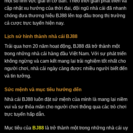
một số lĩnh vực giải trí cơ bản. Theo thời gian phát triển và
cập nhật xu hướng của thời đại, đội ngũ nhà cái đã nhanh
chóng đưa thương hiệu BJ88 lên top đầu trong thị trường
cá cược trực tuyến hiện nay.
Lịch sử hình thành nhà cái BJ88
Trải qua hơn 20 năm hoạt động, BJ88 đã trở thành một
trong những nhà cái hàng đầu Việt Nam. Với sự phát triển
không ngừng và cam kết mang lại trải nghiệm tốt nhất cho
người chơi, nhà cái ngày càng được nhiều người biết đến
và tin tưởng.
Sức mệnh và mục tiêu hướng đến
Nhà cái BJ88
luôn đặt sứ mệnh của mình là mang lại niềm
vui và sự thỏa mãn cho người chơi thông qua các trò chơi
trực tuyến hấp dẫn.
Mục tiêu của
BJ88
là trở thành một trong những nhà cái uy