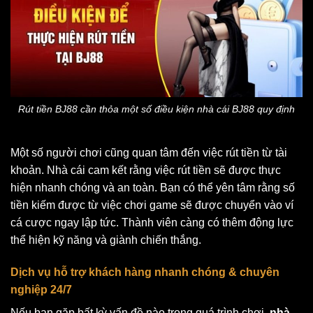
Rút tiền BJ88 cần thỏa một số điều kiện nhà cái BJ88 quy định
Một số người chơi cũng quan tâm đến việc rút tiền từ tài
khoản. Nhà cái cam kết rằng việc rút tiền sẽ được thực
hiện nhanh chóng và an toàn. Bạn có thể yên tâm rằng số
tiền kiếm được từ việc chơi game sẽ được chuyển vào ví
cá cược ngay lập tức. Thành viên càng có thêm động lực
thể hiện kỹ năng và giành chiến thắng.
Dịch vụ hỗ trợ khách hàng nhanh chóng & chuyên
nghiệp 24/7
Nếu bạn gặp bất kỳ vấn đề nào trong quá trình chơi,
nhà